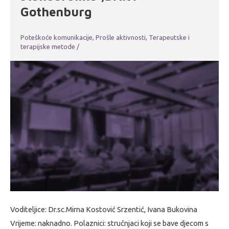
Gothenburg
Poteškoće komunikacije
,
Prošle aktivnosti
,
Terapeutske i
terapijske metode
/
Voditeljice: Dr.sc.Mirna Kostović Srzentić, Ivana Bukovina
Vrijeme: naknadno. Polaznici: stručnjaci koji se bave djecom s