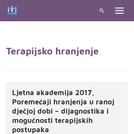
Skip
Search
to
Main
content
Menu
Terapijsko hranjenje
Ljetna akademija 2017,
Poremećaji hranjenja u ranoj
dječjoj dobi – dijagnostika i
mogućnosti terapijskih
postupaka