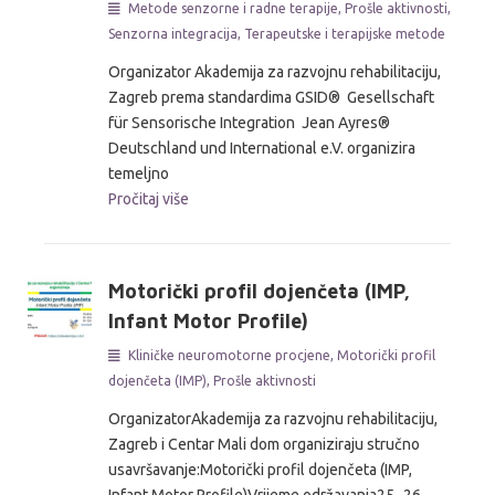
Metode senzorne i radne terapije
,
Prošle aktivnosti
,
Senzorna integracija
,
Terapeutske i terapijske metode
Organizator Akademija za razvojnu rehabilitaciju,
Zagreb prema standardima GSID® Gesellschaft
für Sensorische Integration Jean Ayres®
Deutschland und International e.V. organizira
temeljno
Pročitaj više
Motorički profil dojenčeta (IMP,
Infant Motor Profile)
Kliničke neuromotorne procjene
,
Motorički profil
dojenčeta (IMP)
,
Prošle aktivnosti
OrganizatorAkademija za razvojnu rehabilitaciju,
Zagreb i Centar Mali dom organiziraju stručno
usavršavanje:Motorički profil dojenčeta (IMP,
Infant Motor Profile)Vrijeme održavanja25.-26.