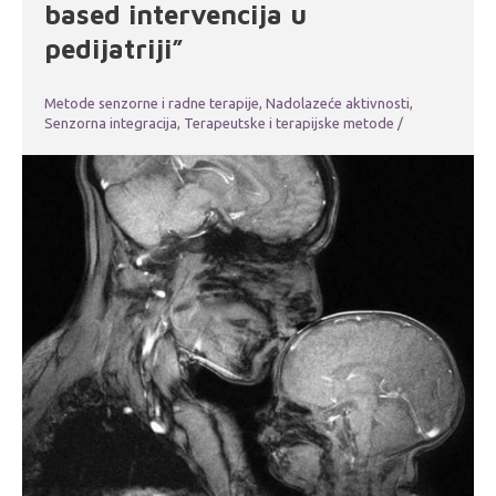
based intervencija u
pedijatriji”
Metode senzorne i radne terapije
,
Nadolazeće aktivnosti
,
Senzorna integracija
,
Terapeutske i terapijske metode
/