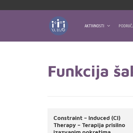
Skip
to
content
AKTIVNOSTI
PODRUČJ
Funkcija ša
Constraint – Induced (CI)
Therapy – Terapija prisilno
izazvanim pokretima