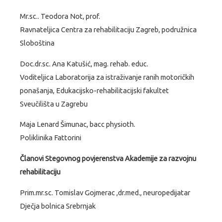
Mr.sc.. Teodora Not, prof.
Ravnateljica Centra za rehabilitaciju Zagreb, podružnica
Sloboština
Doc.dr.sc. Ana Katušić, mag. rehab. educ.
Voditeljica Laboratorija za istraživanje ranih motoričkih
ponašanja, Edukacijsko-rehabilitacijski fakultet
Sveučilišta u Zagrebu
Maja Lenard Šimunac, bacc physioth.
Poliklinika Fattorini
Članovi Stegovnog povjerenstva Akademije za razvojnu
rehabilitaciju
Prim.mr.sc. Tomislav Gojmerac ,dr.med., neuropedijatar
Dječja bolnica Srebrnjak