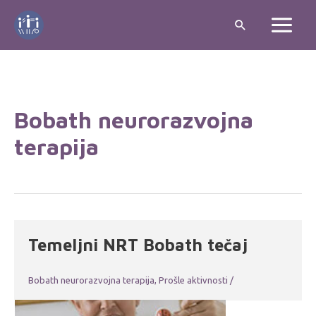
Skip
Search
to
Main
content
Menu
Bobath neurorazvojna
terapija
Temeljni NRT Bobath tečaj
Bobath neurorazvojna terapija
,
Prošle aktivnosti
/