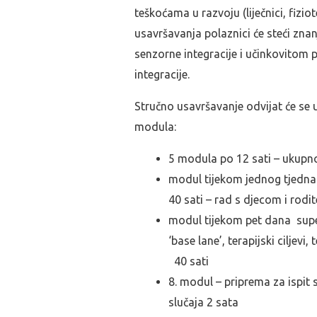
teškoćama u razvoju (liječnici, fizio
usavršavanja polaznici će steći zn
senzorne integracije i učinkovitom
integracije.
Stručno usavršavanje odvijat će se
modula:
5 modula po 12 sati – ukupno 
modul tijekom jednog tjedna
40 sati – rad s djecom i rodit
modul tijekom pet dana super
‘base lane’, terapijski ciljevi
40 sati
8. modul – priprema za ispit 
slučaja 2 sata