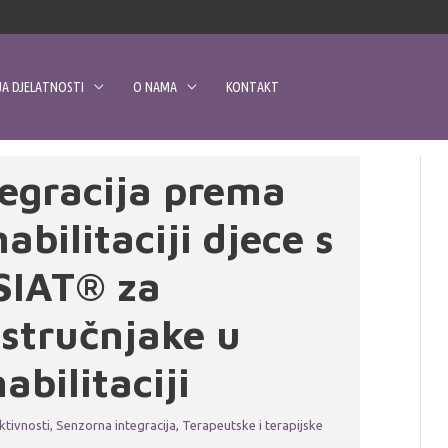
A DJELATNOSTI
O NAMA
KONTAKT
egracija prema
abilitaciji djece s
SIAT® za
stručnjake u
abilitaciji
ktivnosti
,
Senzorna integracija
,
Terapeutske i terapijske