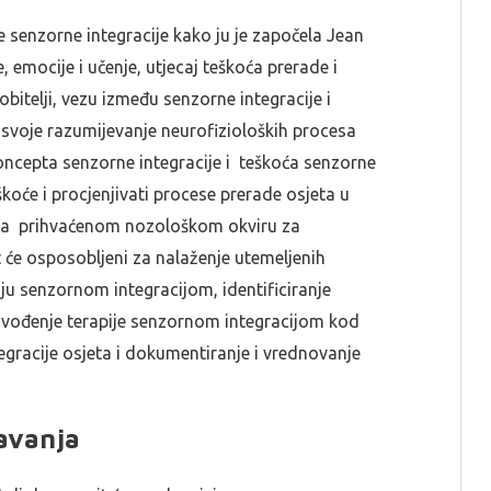
je senzorne integracije kako ju je započela Jean
, emocije i učenje, utjecaj teškoća prerade i
 obitelji, vezu između senzorne integracije i
će svoje razumijevanje neurofizioloških procesa
koncepta senzorne integracije i teškoća senzorne
škoće i procjenjivati procese prerade osjeta u
rema prihvaćenom nozološkom okviru za
t će osposobljeni za nalaženje utemeljenih
ju senzornom integracijom, identificiranje
provođenje terapije senzornom integracijom kod
gracije osjeta i dokumentiranje i vrednovanje
avanja