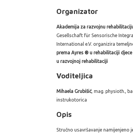
Organizator
Akademija za razvojnu rehabilitacij
Gesellschaft für Sensorische Integ
International e.V.
organizira temeljn
prema Ayres ® u rehabilitaciji djec
u razvojnoj rehabilitaciji
Voditeljica
Mihaela Grubišić
, mag. physioth., b
instrukotorica
Opis
Stručno usavršavanje namijenjeno j