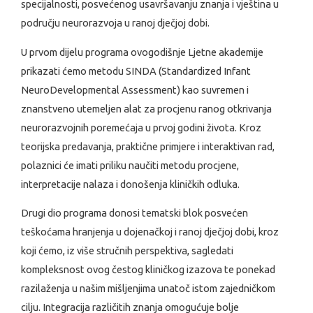
specijalnosti, posvećenog usavršavanju znanja i vještina u
području neurorazvoja u ranoj dječjoj dobi.
U prvom dijelu programa ovogodišnje Ljetne akademije
prikazati ćemo metodu SINDA (Standardized Infant
NeuroDevelopmental Assessment) kao suvremen i
znanstveno utemeljen alat za procjenu ranog otkrivanja
neurorazvojnih poremećaja u prvoj godini života. Kroz
teorijska predavanja, praktične primjere i interaktivan rad,
polaznici će imati priliku naučiti metodu procjene,
interpretacije nalaza i donošenja kliničkih odluka.
Drugi dio programa donosi tematski blok posvećen
teškoćama hranjenja u dojenačkoj i ranoj dječjoj dobi, kroz
koji ćemo, iz više stručnih perspektiva, sagledati
kompleksnost ovog čestog kliničkog izazova te ponekad
razilaženja u našim mišljenjima unatoč istom zajedničkom
cilju. Integracija različitih znanja omogućuje bolje