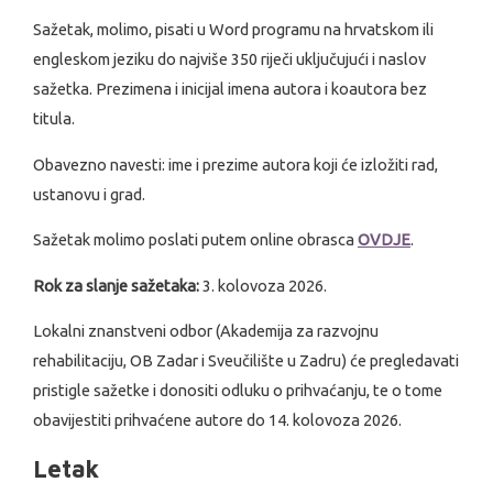
Sažetak, molimo, pisati u Word programu na hrvatskom ili
engleskom jeziku do najviše 350 riječi uključujući i naslov
sažetka. Prezimena i inicijal imena autora i koautora bez
titula.
Obavezno navesti: ime i prezime autora koji će izložiti rad,
ustanovu i grad.
Sažetak molimo poslati putem online obrasca
OVDJE
.
Rok za slanje sažetaka:
3. kolovoza 2026.
Lokalni znanstveni odbor (Akademija za razvojnu
rehabilitaciju, OB Zadar i Sveučilište u Zadru) će pregledavati
pristigle sažetke i donositi odluku o prihvaćanju, te o tome
obavijestiti prihvaćene autore do 14. kolovoza 2026.
Letak