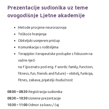
Prezentacije sudionika uz teme
ovogodišnje Ljetne akademije
Metode procjene neurorazvoja
Teškoće hranjenja
Obiteljski usmjereni pristup
Komunikacija s roditeljima
Terapijske i terapeutske postupke s fokusom na
važne riječi
na F (poznato pod eng. F words: family, function,
fitness, fun, friends and future) – obitelj, funkcija,
fitnes, zabava, prijatelji i budućnost
08:00 – 08:30
Registracija sudionika
08:30 – 10:30
Usmene prezentacije
10:30 – 11:00
Odmor za kavu / čaj