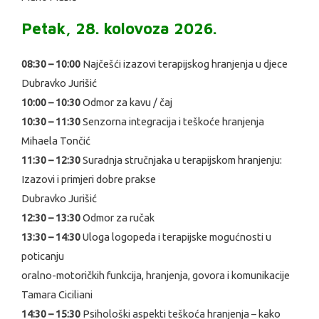
Petak, 28. kolovoza 2026.
08:30 – 10:00
Najčešći izazovi terapijskog hranjenja u djece
Dubravko Jurišić
10:00 – 10:30
Odmor za kavu / čaj
10:30 – 11:30
Senzorna integracija i teškoće hranjenja
Mihaela Tončić
11:30 – 12:30
Suradnja stručnjaka u terapijskom hranjenju:
Izazovi i primjeri dobre prakse
Dubravko Jurišić
12:30 – 13:30
Odmor za ručak
13:30 – 14:30
Uloga logopeda i terapijske mogućnosti u
poticanju
oralno-motoričkih funkcija, hranjenja, govora i komunikacije
Tamara Ciciliani
14:30 – 15:30
Psihološki aspekti teškoća hranjenja – kako