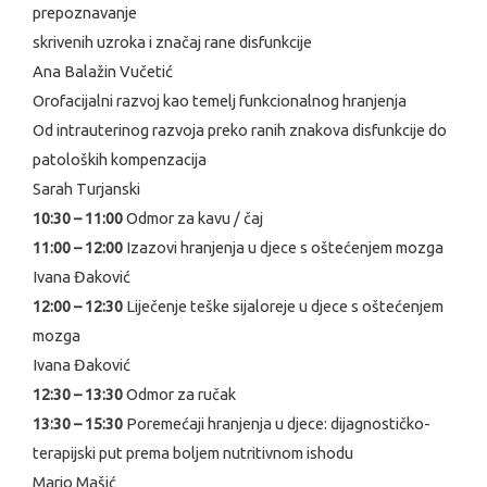
prepoznavanje
skrivenih uzroka i značaj rane disfunkcije
Ana Balažin Vučetić
Orofacijalni razvoj kao temelj funkcionalnog hranjenja
Od intrauterinog razvoja preko ranih znakova disfunkcije do
patoloških kompenzacija
Sarah Turjanski
10:30 – 11:00
Odmor za kavu / čaj
11:00 – 12:00
Izazovi hranjenja u djece s oštećenjem mozga
Ivana Đaković
12:00 – 12:30
Liječenje teške sijaloreje u djece s oštećenjem
mozga
Ivana Đaković
12:30 – 13:30
Odmor za ručak
13:30 – 15:30
Poremećaji hranjenja u djece: dijagnostičko-
terapijski put prema boljem nutritivnom ishodu
Mario Mašić