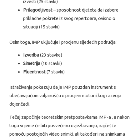
izvesti (25 stavki)
Prilagodljivost
– sposobnost djeteta da izabere
prikladne pokrete iz svog repertoara, ovisno o
situaciji (15 stavki)
Osim toga, IMP uključuje i procjenu sljedećih područja:
Izvedba
(23 stavke)
Simetrija
(10 stavki)
Fluentnost
(7 stavki)
Istraživanja pokazuju da je IMP pouzdan instrument s
obećavajućom valjanošću u procjeni motoričkog razvoja
dojenčadi.
Tečaj započinje teoretskim pretpostavkama IMP-a , a nakon
toga vrijeme će biti posvećeno uvježbavanju, najčešće
pomoću postojećih video snimki, ali također i na snimkama