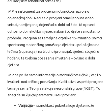
edukacijskim rehabilitatorima i dr.).
IMP je instrument za procjenu motoričkog razvoja u
dojenačkoj dobi. Radi se o procjeni temeljenoj na video
snimci, namijenjenoj dojenčadi u dobi od 3 do 18 mjeseci,
odnosno do nekoliko mjeseci nakon što dijete samostalno
prohoda. Procjena se temelji na otprilike 15-minutnoj snimci
spontanog motoričkog ponašanja djeteta u položajima na
leđima (supinacija), na trbuhu (pronacija), sjedeći, stojeći, u
hodanju te tijekom posezanja i hvatanja – ovisno o dobi
djeteta.
IMP ne pruža samo informacije o motoričkom učinku, već i o
kvaliteti motoričkog ponašanja. Kvalitativni aspekti procjene
temelje se na Teoriji selekcije neuronskih grupa (NGST). To
znači da su ključni parametri u IMP procjeni:
Varijacija
– raznolikost pokreta koje dijete može