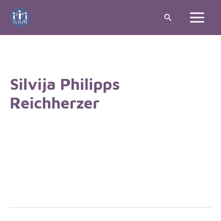
Skip
Search
to
Main
content
Menu
Silvija Philipps
Reichherzer