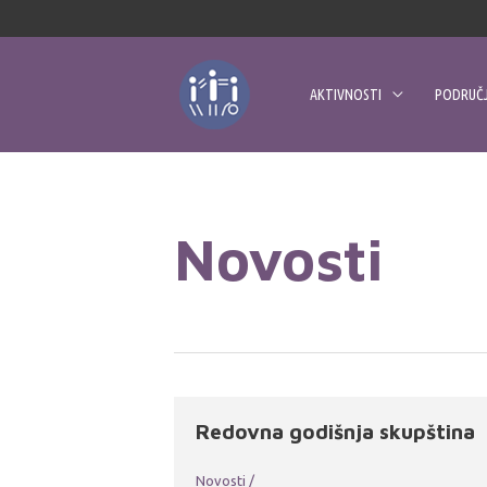
Skip
to
content
AKTIVNOSTI
PODRUČJ
Novosti
Redovna godišnja skupština
Novosti
/