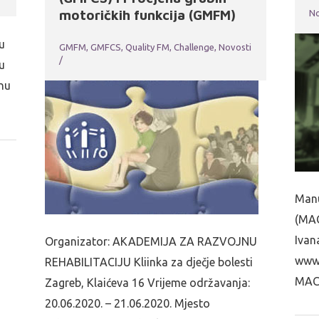
motoričkih funkcija (GMFM)
No
u
GMFM, GMFCS, Quality FM, Challenge
,
Novosti
/
u
nu
Manu
(MAC
Ivan
Organizator: AKADEMIJA ZA RAZVOJNU
www.
REHABILITACIJU Kliinka za dječje bolesti
MAC
Zagreb, Klaićeva 16 Vrijeme održavanja:
20.06.2020. – 21.06.2020. Mjesto