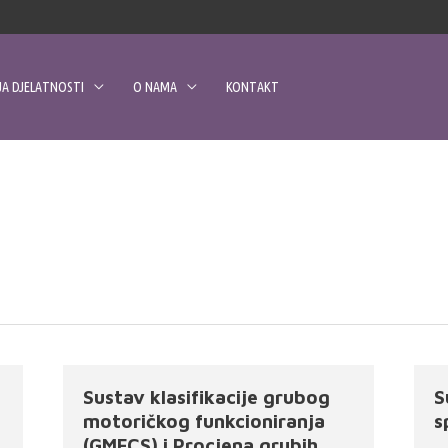
A DJELATNOSTI
O NAMA
KONTAKT
Sustav klasifikacije grubog
S
motoričkog funkcioniranja
s
(GMFCS) i Procjena grubih