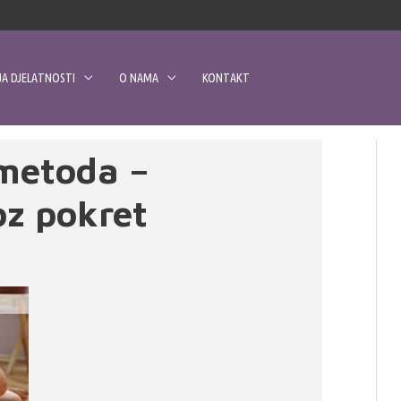
A DJELATNOSTI
O NAMA
KONTAKT
 metoda –
oz pokret