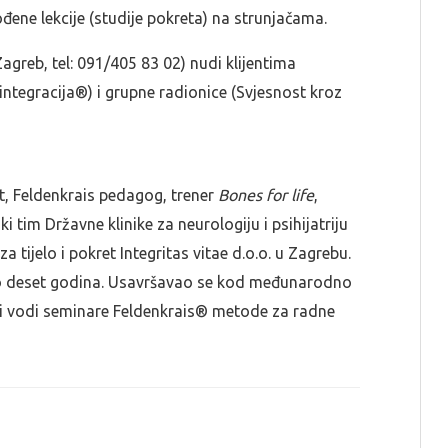
đene lekcije (studije pokreta) na strunjačama.
Zagreb, tel: 091/405 83 02) nudi klijentima
integracija®) i grupne radionice (Svjesnost kroz
ut, Feldenkrais pedagog, trener
Bones for life
,
 tim Državne klinike za neurologiju i psihijatriju
 za tijelo i pokret Integritas vitae d.o.o. u Zagrebu.
o deset godina. Usavršavao se kod međunarodno
riji vodi seminare Feldenkrais® metode za radne