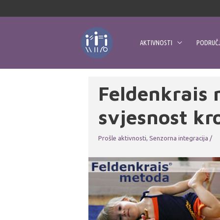
Skip
to
content
AKTIVNOSTI
PODRUČJ
Feldenkrais
svjesnost kr
Prošle aktivnosti
,
Senzorna integracija
/