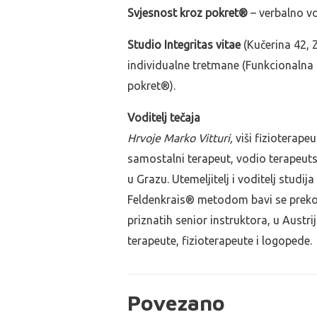
Svjesnost kroz pokret®
– verbalno vo
Studio Integritas vitae
(Kučerina 42, 
individualne tretmane (Funkcionalna 
pokret®).
Voditelj tečaja
Hrvoje Marko Vitturi,
viši fizioterape
samostalni terapeut, vodio terapeutski
u Grazu. Utemeljitelj i voditelj studija
Feldenkrais® metodom bavi se prek
priznatih senior instruktora, u Aust
terapeute, fizioterapeute i logopede.
Povezano