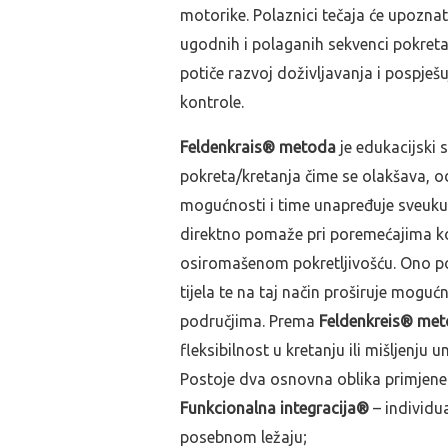
motorike. Polaznici tečaja će upozna
ugodnih i polaganih sekvenci pokreta
potiče razvoj doživljavanja i pospje
kontrole.
Feldenkrais®
metoda
je edukacijski 
pokreta/kretanja čime se olakšava, 
mogućnosti i time unapređuje sveukupn
direktno pomaže pri poremećajima koj
osiromašenom pokretljivošću. Ono pot
tijela te na taj način proširuje mog
područjima. Prema
Feldenkreis®
met
fleksibilnost u kretanju ili mišljenju
Postoje dva osnovna oblika primjen
Funkcionalna integracija®
– individual
posebnom ležaju;