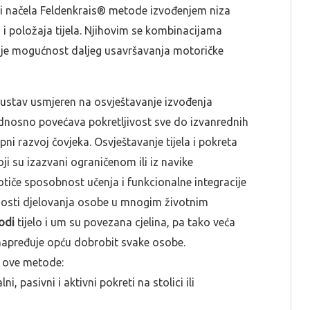
ti načela Feldenkrais® metode izvođenjem niza
 i položaja tijela. Njihovim se kombinacijama
šuje mogućnost daljeg usavršavanja motoričke
sustav usmjeren na osvještavanje izvođenja
odnosno povećava pokretljivost sve do izvanrednih
i razvoj čovjeka. Osvještavanje tijela i pokreta
i su izazvani ograničenom ili iz navike
iče sposobnost učenja i funkcionalne integracije
ućnosti djelovanja osobe u mnogim životnim
odi
tijelo i um su povezana cjelina, pa tako veća
 unapređuje opću dobrobit svake osobe.
e ove metode:
ni, pasivni i aktivni pokreti na stolici ili