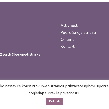
Aktivnosti
Područja djelatnosti
O nama
Kontakt
ti Zagreb (Neuropedijatrijska
ko nastavite koristiti ovu web stranicu, prihvaćate njihovu upotrebu.
pogledajte
Pravila privatnosti
.
Prihvati
Pr
vojnu rehabilitaciju