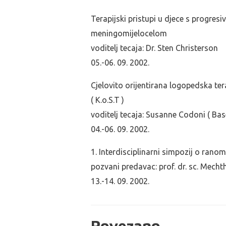
Terapijski pristupi u djece s progres
meningomijelocelom
voditelj tecaja: Dr. Sten Christerson
05.-06. 09. 2002.
Cjelovito orijentirana logopedska ter
( K.o.S.T )
voditelj tecaja: Susanne Codoni ( Base
04.-06. 09. 2002.
1. Interdisciplinarni simpozij o ranom
pozvani predavac: prof. dr. sc. Mech
13.-14. 09. 2002.
Povezano