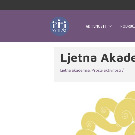
Skip
to
content
AKTIVNOSTI
PODRUČJ
Ljetna Akad
Ljetna akademija
,
Prošle aktivnosti
/