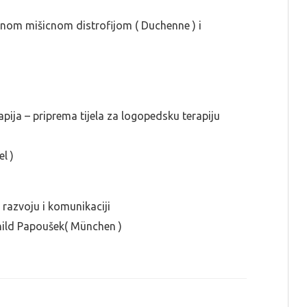
ivnom mišicnom distrofijom ( Duchenne ) i
apija – priprema tijela za logopedsku terapiju
l )
 razvoju i komunikaciji
thild Papoušek( München )