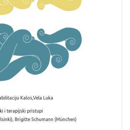
bilitaciju Kalos,Vela Luka
 i terapijski pristupi
Helsinki), Brigitte Schumann (München)