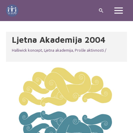
Skip
Search
to
Main
content
Menu
Ljetna Akademija 2004
Halliwick koncept
,
Ljetna akademija
,
Prošle aktivnosti
/