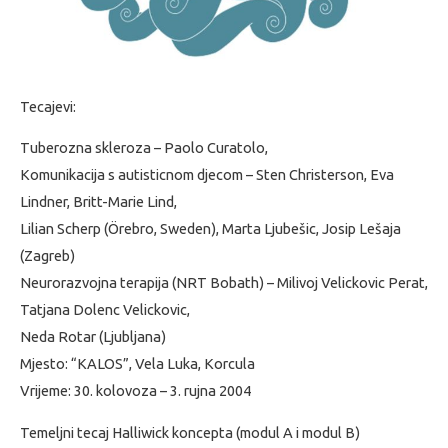
Tecajevi:
Tuberozna skleroza – Paolo Curatolo,
Komunikacija s autisticnom djecom – Sten Christerson, Eva
Lindner, Britt-Marie Lind,
Lilian Scherp (Örebro, Sweden), Marta Ljubešic, Josip Lešaja
(Zagreb)
Neurorazvojna terapija (NRT Bobath) – Milivoj Velickovic Perat,
Tatjana Dolenc Velickovic,
Neda Rotar (Ljubljana)
Mjesto: “KALOS”, Vela Luka, Korcula
Vrijeme: 30. kolovoza – 3. rujna 2004
Temeljni tecaj Halliwick koncepta (modul A i modul B)