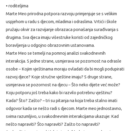
• roditeljima
Marte Meo prirodna potpora razvoju primjenjuje se s velikim
uspjehom u radu s djecom, mladima i odraslima. Vrtići i škole
pružaju okvir za razvijanje obrazaca ponašanja surađivanja s
drugima. Sva djeca imaju višestruke koristi od zajedničkog
boravljenja u odgojno obrazovnim ustanovama.
Marte Meo se temelji na pomnoj analizi svakodnevnih
interakcija. S jedne strane, usmjerava se pozornost na odrasle
osobe – Kojim vještinama moraju ovladati da bi mogli podupirati
razvoj djece? Koje stručne vještine imaju? S druge strane,
usmjerava se pozornost na djecu – Što neko dijete već može?
Koju potporu još treba kako bi razvilo potrebnu vještinu?
Kada? Što? Zašto? – tri su pitanja na koja treba stalno imati
odgovor kada se nešto radi s djecom. Marte meo jednostavno,
svima razumljivo, u svakodnevnim interakcijama ukazuje: Kad
nešto napraviti? Što napraviti? Zašto to napraviti?