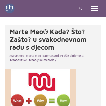
Skip
Search
to
Main
content
Menu
Marte Meo® Kada? Što?
Zašto? u svakodnevnom
radu s djecom
Marte Meo
,
Marte Meo i Montessori
,
Prošle aktivnosti
,
Terapeutske i terapijske metode
/