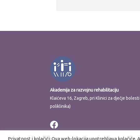
Akademija za razvojnu rehabilitaciju
Klaićeva 16, Zagreb, pri Klinici za dječje boles
poliklinika)
Privatnost i kolačići: Ova web-lokacija upotrebljava kolačiće. A