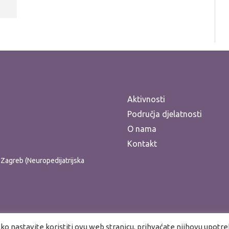
Aktivnosti
Područja djelatnosti
O nama
Kontakt
ti Zagreb (Neuropedijatrijska
ko nastavite koristiti ovu web stranicu, prihvaćate njihovu upotrebu.