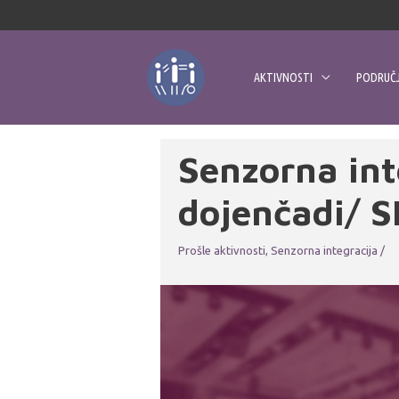
Skip
to
content
AKTIVNOSTI
PODRUČJ
Senzorna int
dojenčadi/ SI
Prošle aktivnosti
,
Senzorna integracija
/