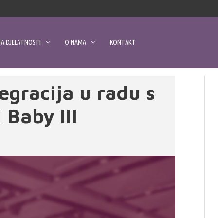
A DJELATNOSTI
O NAMA
KONTAKT
egracija u radu s
 Baby III