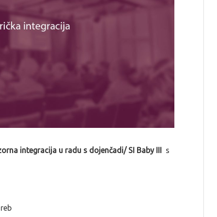
orna integracija u radu s dojenčadi/
SI Baby III
s
greb