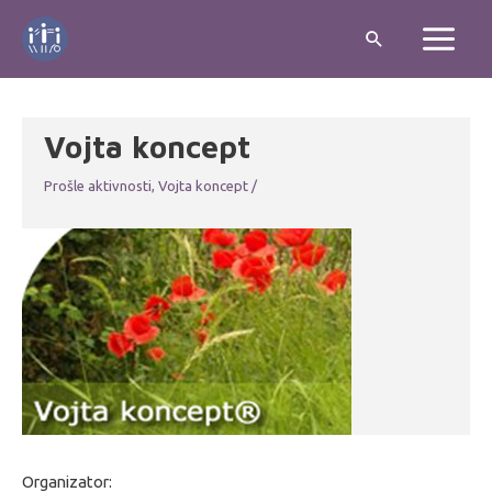
Skip
Search
to
Main
content
Menu
Vojta koncept
Prošle aktivnosti
,
Vojta koncept
/
Organizator: