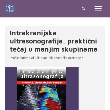
Skip
Search
to
Main
content
Menu
Intrakranijska
ultrasonografija, praktični
tečaj u manjim skupinama
Prošle aktivnosti
,
Slikovne dijagnostičke pretrage
/