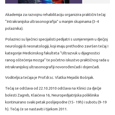
Akademija za razvojnu rehabilitaciju organizira praktični tečaj:
“Intrakranijska ultrasonografija” u manjim skupinama (3-4
polaznika).
Polaznici su liječnici specijalisti pedijatri s usmjerenjem u dječjoj
neurologiji ili neonatologiji, koji imaju prethodno završen tečaj I
kategorije Medicinskog fakulteta “Ultrazvuk u dijagnostici
ranog oštećenja mozga” te početno iskustvo praktičnog rada u
intrakranijskoj ultrasonografiji novorođenčadi i dojenčadi.
Voditeljica tečaja je Prof.dr.sc. Vlatka Mejaški Bošnjak.
Tečaj se održava od 22.10.2010 održava na Klinici za dječje
bolesti Zagreb, Klaićeva 16, Neuropedijatrijska poliklinika
kontinuirano svaki petak poslijepodne (15- 19h) i subotu (9-19
h). Tečaj će se nastaviti i tijekom 2011.