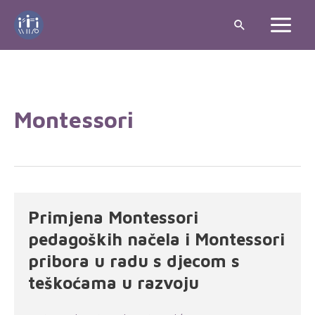
Skip
Search
to
Main
content
Menu
Montessori
Primjena Montessori
pedagoških načela i Montessori
pribora u radu s djecom s
teškoćama u razvoju