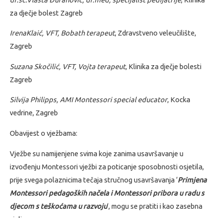
za dječje bolest Zagreb
IrenaKlaić, VFT, Bobath terapeut
, Zdravstveno veleučilište,
Zagreb
Suzana Skočilić, VFT, Vojta terapeut
, Klinika za dječje bolesti
Zagreb
Silvija Philipps, AMI Montessori special educator
, Kocka
vedrine, Zagreb
Obavijest o vježbama:
Vježbe su namijenjene svima koje zanima usavršavanje u
izvođenju Montessori vježbi za poticanje sposobnosti osjetila,
prije svega polaznicima tečaja stručnog usavršavanja ‘
Primjena
Montessori pedagoških načela i Montessori pribora u radu s
djecom s teškoćama u razvoju
‘, mogu se pratiti i kao zasebna