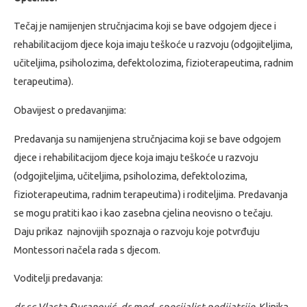
Tečaj je namijenjen stručnjacima koji se bave odgojem djece i
rehabilitacijom djece koja imaju teškoće u razvoju (odgojiteljima,
učiteljima, psiholozima, defektolozima, fizioterapeutima, radnim
terapeutima).
Obavijest o predavanjima:
Predavanja su namijenjena stručnjacima koji se bave odgojem
djece i rehabilitacijom djece koja imaju teškoće u razvoju
(odgojiteljima, učiteljima, psiholozima, defektolozima,
fizioterapeutima, radnim terapeutima) i roditeljima. Predavanja
se mogu pratiti kao i kao zasebna cjelina neovisno o tečaju.
Daju prikaz najnovijih spoznaja o razvoju koje potvrđuju
Montessori načela rada s djecom.
Voditelji predavanja:
dr.sc.Vlasta Đuranović, dr.med, specijalist pedijatrije
, Klinika