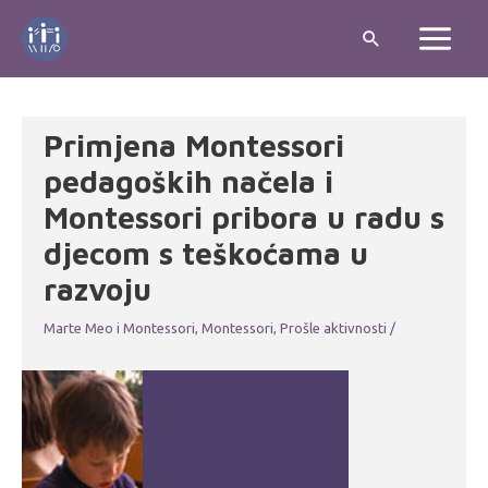
Skip
Search
to
Main
content
Menu
Primjena Montessori
pedagoških načela i
Montessori pribora u radu s
djecom s teškoćama u
razvoju
Marte Meo i Montessori
,
Montessori
,
Prošle aktivnosti
/