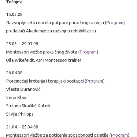
Tečajevi:
15.03.08
Razvoj djeteta i načela potpore prirodnog razvoja
(
Program
)
predavači Akademije za razvojnu rehabilitaciju
25.03. – 29.03.08
Montessori vježbe praktičnog života
(
Program
)
Ulla Wikefeldt, AMI Montessori trainer
26.04.08
Poremećaji kretanja i terapijski postupci
(
Program
)
Vlasta Đuranović
Irena Klaić
Suzana Skočilić Kotnik
Silvija Philipps
21.04. – 25.04.08
Montessori vježbe za poticanje sposobnosti osjetila
(
Program
)