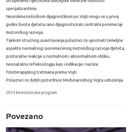
ortopedima i liječnicima obiteljske medicine odnosno
specijalizantima.
Neurokineziološkom dijagnostikom po Vojti mogu se u prvoj
godini života djeteta rano dijagnosticirati centralni poremećaji
motoričkog razvoja.
Tijekom stručnog usavršavanja polaznici će upoznati temeljne
aspekte normalnog i poremećenog motoričkog razvoja djeteta,
posturalne reakcije u normalnom i abnormalnom obliku,
neonatalnu refleksologiju kao i indikacije i načela
fizioterapijskog tretmana prema Vojti.
Polaznici će dobiti potvrdnice Međunarodnog Vojta udruženja.
2013 kinezioloska program
Povezano