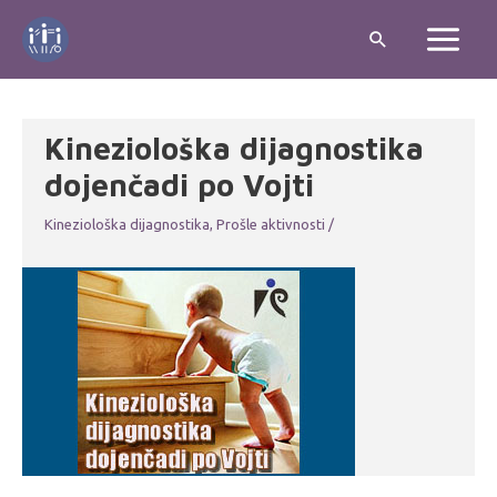
Skip
Search
to
Main
content
Menu
Kineziološka dijagnostika
dojenčadi po Vojti
Kineziološka dijagnostika
,
Prošle aktivnosti
/