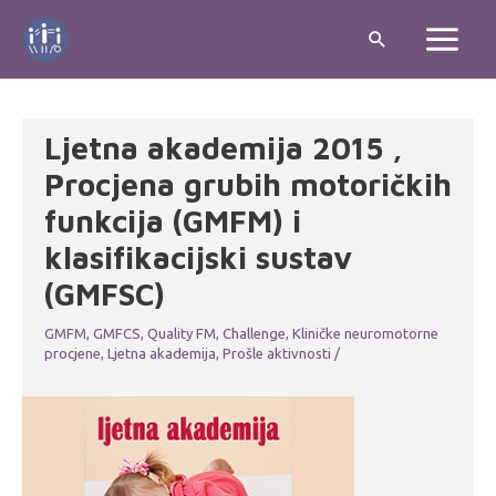
Skip
Search
to
Main
content
Menu
Ljetna akademija 2015 ,
Procjena grubih motoričkih
funkcija (GMFM) i
klasifikacijski sustav
(GMFSC)
GMFM, GMFCS, Quality FM, Challenge
,
Kliničke neuromotorne
procjene
,
Ljetna akademija
,
Prošle aktivnosti
/