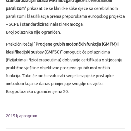
standardizacija nalaza MRI mozga u djece s cerebralnom
paralizom”
prikazat će se kliničke slike djece sa cerebralnom
paralizom i klasifikacija prema preporukama europskog projekta
– SCPE i standardizirati nalazi MR mozga.
Broj polaznika nije ograničen.
Praktični tečaj
“Procjena grubih motoričkih funkcija (GMFM) i
klasifikacijski sustav (GMFSC)”
omogućit će polaznicima
(fizijatrima i fizioterapeutima) dobivanje certifikata o stjecanju
praktične vještine objektivne procjene grubih motoričkih
funkcija. Tako će moći evaluirati svoje terapijske postupke
metodom koja se danas primjenjuje svugdje u svijetu.
Broj polaznika ograničen je na 20.
.
2015 lj aprogram