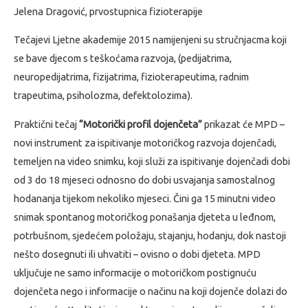
Jelena Dragović, prvostupnica fizioterapije
Tečajevi Ljetne akademije 2015 namijenjeni su stručnjacma koji
se bave djecom s teškoćama razvoja, (pedijatrima,
neuropedijatrima, fizijatrima, fizioterapeutima, radnim
trapeutima, psiholozma, defektolozima).
Praktični tečaj
“Motorički profil dojenčeta”
prikazat će MPD –
novi instrument za ispitivanje motoričkog razvoja dojenčadi,
temeljen na video snimku, koji služi za ispitivanje dojenčadi dobi
od 3 do 18 mjeseci odnosno do dobi usvajanja samostalnog
hodananja tijekom nekoliko mjeseci. Čini ga 15 minutni video
snimak spontanog motoričkog ponašanja djeteta u leđnom,
potrbušnom, sjedećem položaju, stajanju, hodanju, dok nastoji
nešto dosegnuti ili uhvatiti – ovisno o dobi djeteta. MPD
uključuje ne samo informacije o motoričkom postignuću
dojenčeta nego i informacije o načinu na koji dojenče dolazi do