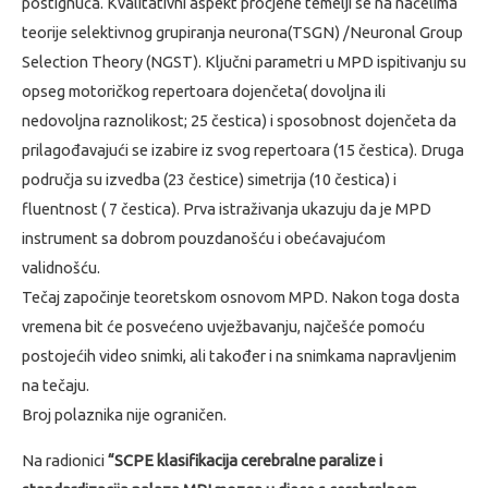
postignuća. Kvalitativni aspekt procjene temelji se na načelima
teorije selektivnog grupiranja neurona(TSGN) /Neuronal Group
Selection Theory (NGST). Ključni parametri u MPD ispitivanju su
opseg motoričkog repertoara dojenčeta( dovoljna ili
nedovoljna raznolikost; 25 čestica) i sposobnost dojenčeta da
prilagođavajući se izabire iz svog repertoara (15 čestica). Druga
područja su izvedba (23 čestice) simetrija (10 čestica) i
fluentnost ( 7 čestica). Prva istraživanja ukazuju da je MPD
instrument sa dobrom pouzdanošću i obećavajućom
validnošću.
Tečaj započinje teoretskom osnovom MPD. Nakon toga dosta
vremena bit će posvećeno uvježbavanju, najčešće pomoću
postojećih video snimki, ali također i na snimkama napravljenim
na tečaju.
Broj polaznika nije ograničen.
Na radionici
“SCPE klasifikacija cerebralne paralize i