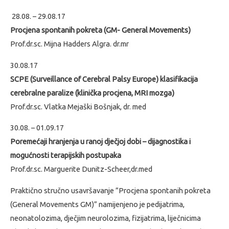
28.08. – 29.08.17
Procjena spontanih pokreta (GM- General Movements)
Prof.dr.sc. Mijna Hadders Algra. dr.mr
30.08.17
SCPE (Surveillance of Cerebral Palsy Europe) klasifikacija
cerebralne paralize (klinička procjena, MRI mozga)
Prof.dr.sc. Vlatka Mejaški Bošnjak, dr. med
30.08. – 01.09.17
Poremećaji hranjenja u ranoj dječjoj dobi – dijagnostika i
mogućnosti terapijskih postupaka
Prof.dr.sc. Marguerite Dunitz-Scheer,dr.med
Praktično stručno usavršavanje ”Procjena spontanih pokreta
(General Movements GM)” namijenjeno je pedijatrima,
neonatolozima, dječjim neurolozima, fizijatrima, liječnicima