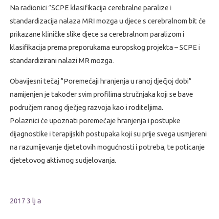
Na radionici ”SCPE klasifikacija cerebralne paralize i
standardizacija nalaza MRI mozga u djece s cerebralnom bit će
prikazane kliničke slike djece sa cerebralnom paralizom i
klasifikacija prema preporukama europskog projekta – SCPE i
standardizirani nalazi MR mozga.
Obavijesni tečaj ”Poremećaji hranjenja u ranoj dječjoj dobi”
namijenjen je također svim profilima stručnjaka koji se bave
područjem ranog dječjeg razvoja kao i roditeljima.
Polaznici će upoznati poremećaje hranjenja i postupke
dijagnostike i terapijskih postupaka koji su prije svega usmjereni
na razumijevanje djetetovih mogućnosti i potreba, te poticanje
djetetovog aktivnog sudjelovanja.
2017 3 lj a