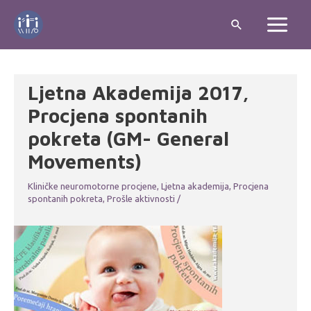
Skip
Search
to
Main
content
Menu
Ljetna Akademija 2017,
Procjena spontanih
pokreta (GM- General
Movements)
Kliničke neuromotorne procjene
,
Ljetna akademija
,
Procjena
spontanih pokreta
,
Prošle aktivnosti
/