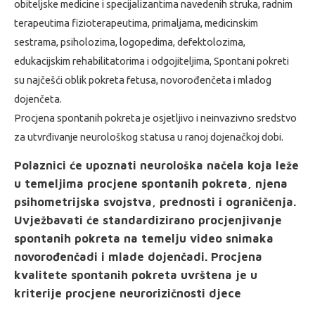
obiteljske medicine i specijalizantima navedenih struka, radnim
terapeutima fizioterapeutima, primaljama, medicinskim
sestrama, psiholozima, logopedima, defektolozima,
edukacijskim rehabilitatorima i odgojiteljima, Spontani pokreti
su najčešći oblik pokreta fetusa, novorođenčeta i mladog
dojenčeta.
Procjena spontanih pokreta je osjetljivo i neinvazivno sredstvo
za utvrđivanje neurološkog statusa u ranoj dojenačkoj dobi.
Polaznici će upoznati neurološka načela koja leže
u temeljima procjene spontanih pokreta, njena
psihometrijska svojstva, prednosti i ograničenja.
Uvježbavati će standardizirano procjenjivanje
spontanih pokreta na temelju video snimaka
novorođenčadi i mlade dojenčadi. Procjena
kvalitete spontanih pokreta uvrštena je u
kriterije procjene neurorizičnosti djece