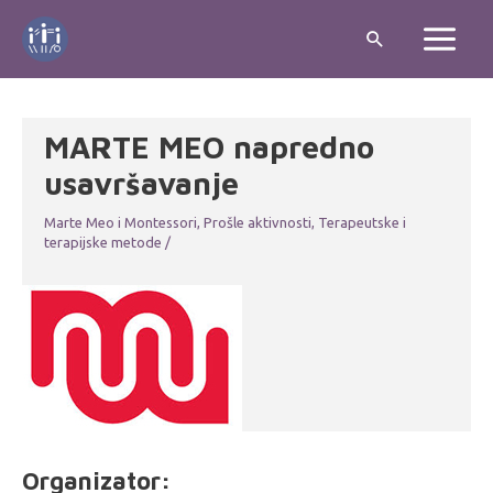
Skip
Search
to
Main
content
Menu
MARTE MEO napredno
usavršavanje
Marte Meo i Montessori
,
Prošle aktivnosti
,
Terapeutske i
terapijske metode
/
Organizator: