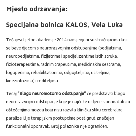
Mjesto održavanja:
Specijalna bolnica KALOS, Vela Luka
Tečajevi Ljetne akademije 2014 namijenjeni su stručnjacima koji
se bave djecom s neurorazvojnim odstupanjima (pedijatrima,
neuropedijatrima, fizijatrima i specijalizantima istih struka,
fizioterapeutima, radnim trapeutima, medicinskim sestrama,
logopedima, rehabilitatorima, odgojiteljima, učiteljima,
kineziolozima) i roditeljima.
Tečaj
”Blago neuromotorno odstupanje”
će predstaviti blago
neurorazvojno odstupanje koje je najčeće u djece s perinatalnim
oštećenjima mozga koja nisu razvila kliničku sliku cerebralne
paralize ili je terapijskim postupcima postignut značajan
funkcionalni oporavak. Broj polaznika nije ograničen.