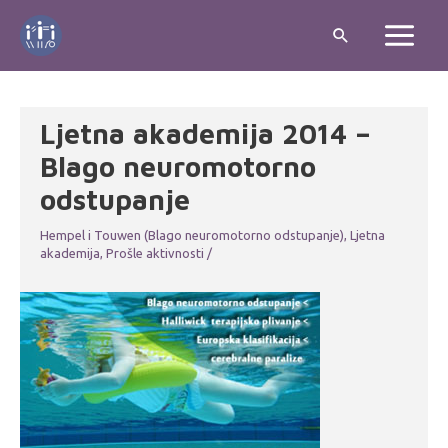
Skip
Search
to
Main
content
Menu
Ljetna akademija 2014 –
Blago neuromotorno
odstupanje
Hempel i Touwen (Blago neuromotorno odstupanje)
,
Ljetna
akademija
,
Prošle aktivnosti
/