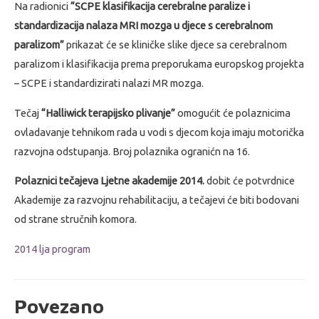
Na radionici
“SCPE klasifikacija cerebralne paralize i
standardizacija nalaza MRI mozga u djece s cerebralnom
paralizom”
prikazat će se kliničke slike djece sa cerebralnom
paralizom i klasifikacija prema preporukama europskog projekta
– SCPE i standardizirati nalazi MR mozga.
Tečaj
“Halliwick terapijsko plivanje”
omogućit će polaznicima
ovladavanje tehnikom rada u vodi s djecom koja imaju motorička
razvojna odstupanja. Broj polaznika ogranićn na 16.
Polaznici tečajeva Ljetne akademije 2014.
dobit će potvrdnice
Akademije za razvojnu rehabilitaciju, a tečajevi će biti bodovani
od strane stručnih komora.
2014 lja program
Povezano