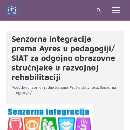
Skip
Search
to
Main
content
Menu
Senzorna integracija
prema Ayres u pedagogiji/
SIAT za odgojno obrazovne
stručnjake u razvojnoj
rehabilitaciji
Metode senzorne i radne terapije
,
Prošle aktivnosti
,
Senzorna
integracija
/