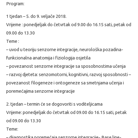
Program:
1 tjedan – 5. do 9. veljače 2018.
Vrijeme : ponedjeljak do četvrtak od 9.00 do 16.15 sati, petak od
09.00 do 13.30
Teme :
– uvod u teoriju senzorne integracije, neurološka pozadina-
funkcionalna anatomija i fiziologija osjetila
– povezanost senzorne integracije sa sposobnostima učenja
– razvoj djeteta: senzomotorni, kognitivni, razvoj sposobnosti –
povezanost filogeneze i ontogeneze sa smetnjama učenja i
poremećajima senzorne integracije
2. tjedan – termin će se dogovoriti s voditeljicama
Vrijeme: ponedjeljak do četvrtak od 09.00 do 16.15 sati, petak
od 09.00 do 13.30
Teme:
– dijagnostika poremećaja senzorne integracije- Base line-