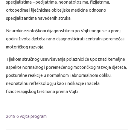
specijalistima – pedijatrima, neonatolozima, fizijatrima,
ortopedima i liječnicima obiteljske medicine odnosno
specijalizantima navedenih struka.
Neurokineziološkom dijagnostikom po Vojti mogu se u prvoj
godini života djeteta rano dijagnosticirati centralni poremećaji
motoričkog razvoja.
Tijekom stručnog usavršavanja polaznici će upoznati temeljne
aspekte normalnog i poremećenog motoričkog razvoja djeteta,
posturalne reakcije u normalnom i abnormalnom obliku,
neonatalnu refleksologiju kao i indikacije i načela
fizioterapijskog tretmana prema Vojti .
2018 6 vojta program