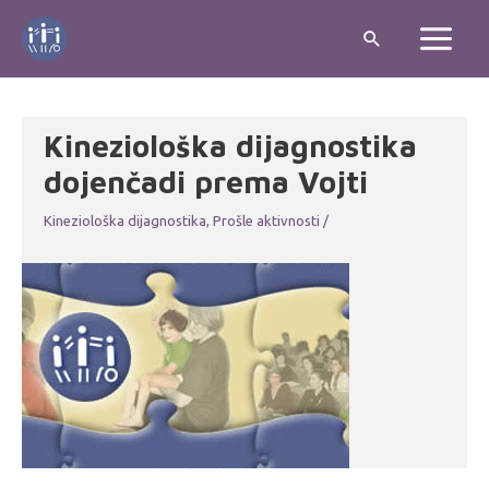
Skip
Search
to
Main
content
Menu
Kineziološka dijagnostika
dojenčadi prema Vojti
Kineziološka dijagnostika
,
Prošle aktivnosti
/