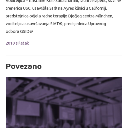
Voditeljica – Kristiane Kull-Sadacharam, radni terapeut, SIAT ®
trenerica USC, usavršila SI ® na Ayres klinici u Californiji,
predstojnica odjela radne terapije Dječjeg centra München,
voditeljica usavršavanja SIAT®, predsjednica Upravnog
odbora GSID®
2010 si letak
Povezano