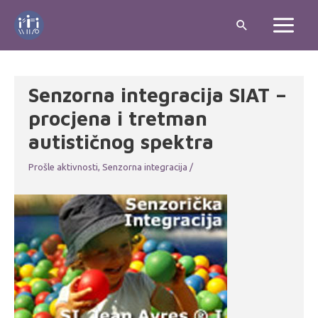
Skip
Search
to
Main
content
Menu
Senzorna integracija SIAT –
procjena i tretman
autističnog spektra
Prošle aktivnosti
,
Senzorna integracija
/