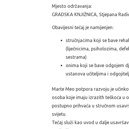
Mjesto održavanja:
GRADSKA KNJIŽNICA, Stjepana Radić
Obavijesni tečaj je namijenjen:
stručnjacima koji se bave reha
(liječnicima, psiholozima, de
sestrama)
onima koji se bave odgojem d
ustanova učiteljima i odgojitel
Marte Meo potpora razvoju je učinko
osoba koje imaju izrazith teškoća u o
postupno prihvaća u stručnom usavrš
svijetu.
Tečaj služi kao uvod u dalje usavrša