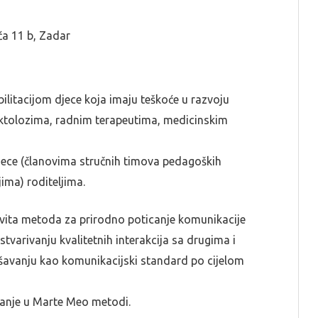
a 11 b, Zadar
bilitacijom djece koja imaju teškoće u razvoju
fektolozima, radnim terapeutima, medicinskim
jece (članovima stručnih timova pedagoških
jima) roditeljima.
vita metoda za prirodno poticanje komunikacije
stvarivanju kvalitetnih interakcija sa drugima i
avanju kao komunikacijski standard po cijelom
vanje u Marte Meo metodi.