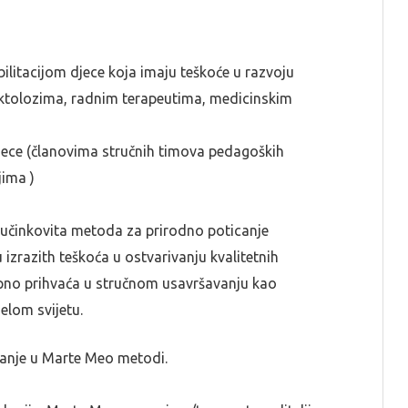
bilitacijom djece koja imaju teškoće u razvoju
fektolozima, radnim terapeutima, medicinskim
jece (članovima stručnih timova pedagoških
jima )
učinkovita metoda za prirodno poticanje
izrazith teškoća u ostvarivanju kvalitetnih
upno prihvaća u stručnom usavršavanju kao
elom svijetu.
vanje u Marte Meo metodi.