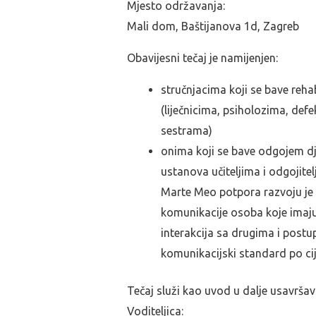
Mjesto održavanja:
Mali dom, Baštijanova 1d, Zagreb
Obavijesni tečaj je namijenjen:
stručnjacima koji se bave reha
(liječnicima, psiholozima, de
sestrama)
onima koji se bave odgojem d
ustanova učiteljima i odgojitel
Marte Meo potpora razvoju je 
komunikacije osoba koje imaju 
interakcija sa drugima i post
komunikacijski standard po cij
Tečaj služi kao uvod u dalje usavrša
Voditeljica: