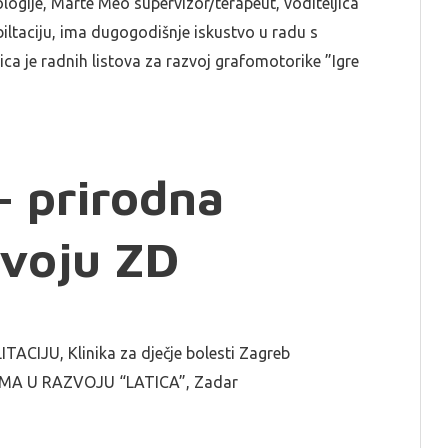
hologije, Marte Meo supervizor/terapeut, voditeljica
iltaciju, ima dugogodišnje iskustvo u radu s
ca je radnih listova za razvoj grafomotorike ”Igre
– prirodna
zvoju ZD
IJU, Klinika za dječje bolesti Zagreb
MA U RAZVOJU “LATICA”, Zadar