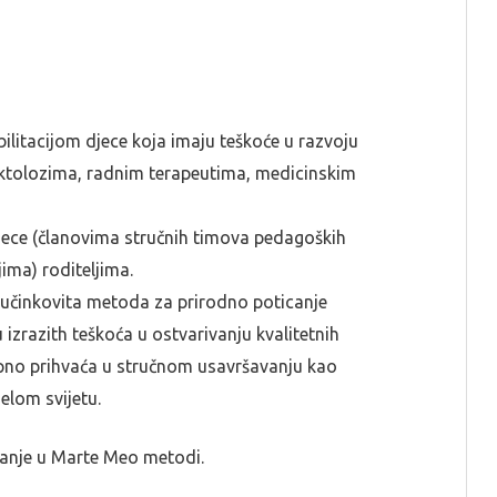
bilitacijom djece koja imaju teškoće u razvoju
fektolozima, radnim terapeutima, medicinskim
jece (članovima stručnih timova pedagoških
jima) roditeljima.
učinkovita metoda za prirodno poticanje
izrazith teškoća u ostvarivanju kvalitetnih
upno prihvaća u stručnom usavršavanju kao
elom svijetu.
vanje u Marte Meo metodi.