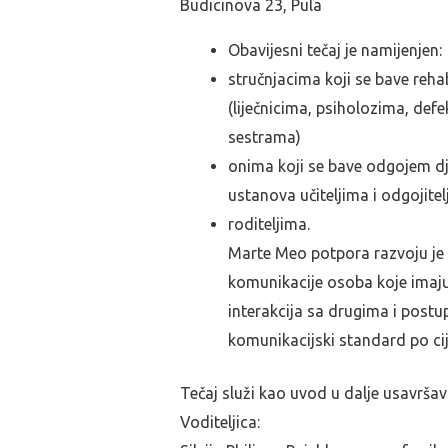
Budicinova 23, Pula
Obavijesni tečaj je namijenjen:
stručnjacima koji se bave reha
(liječnicima, psiholozima, de
sestrama)
onima koji se bave odgojem d
ustanova učiteljima i odgojitel
roditeljima.
Marte Meo potpora razvoju je 
komunikacije osoba koje imaju 
interakcija sa drugima i post
komunikacijski standard po cij
Tečaj služi kao uvod u dalje usavrša
Voditeljica: