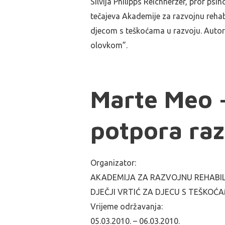
Silvija Philipps Reichherzer, prof psi
tečajeva Akademije za razvojnu rehab
djecom s teškoćama u razvoju. Autori
olovkom”.
Marte Meo 
potpora ra
Organizator:
AKADEMIJA ZA RAZVOJNU REHABILITAC
DJEČJI VRTIĆ ZA DJECU S TEŠKOĆA
Vrijeme održavanja:
05.03.2010. – 06.03.2010.