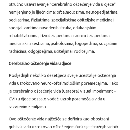
Stručno usavršavanje ”Cerebralno oštećenje vida u djece”
namijenjeno je liječnicima: oftalmolozima, neuropedijatrima,
pedijatrima, fizijatrima, specijalistima obiteljske medicine i
specijalizantima navedenih struka, edukacijskim
rehabilitatorima, fizioterapeutima, radnim terapeutima,
medicinskim sestrama, psiholozima, logopedima, socijalnim
radnicima, odgojiteljima, učiteljima i roditeljima.
Cerebralno oštećenje vida u djece
Posljednjih nekoliko desetljeća sve je učestalije oštećenja
vida uzrokovano neuro-oftalmološkim poremećajima. Tako
je cerebralno oštećenje vida (Cerebral Visual Impairment –
CVI) u djece postalo vodeći uzrok poremećaja vida u
razvijenim zemljama.
Ovo oštećenje vida najčešće se definira kao obostrani
gubitak vida uzrokovan oštećenjem funkcije stražnjih vidnih