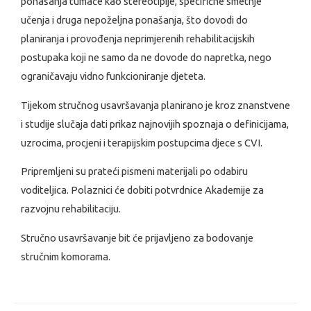
ponašanja tumače kao stereotipije, specifične smetnje
učenja i druga nepoželjna ponašanja, što dovodi do
planiranja i provođenja neprimjerenih rehabilitacijskih
postupaka koji ne samo da ne dovode do napretka, nego
ograničavaju vidno funkcioniranje djeteta.
Tijekom stručnog usavršavanja planirano je kroz znanstvene
i studije slučaja dati prikaz najnovijih spoznaja o definicijama,
uzrocima, procjeni i terapijskim postupcima djece s CVI.
Pripremljeni su prateći pismeni materijali po odabiru
voditeljica. Polaznici će dobiti potvrdnice Akademije za
razvojnu rehabilitaciju.
Stručno usavršavanje bit će prijavljeno za bodovanje
stručnim komorama.