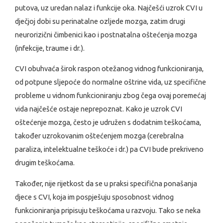
putova, uz uredan nalaz i funkcije oka. Najčešći uzrok CVI u
dječjoj dobi su perinatalne ozljede mozga, zatim drugi
neurorizični čimbenici kao i postnatalna oštećenja mozga
(infekcije, traume i dr.).
CVI obuhvaća širok raspon otežanog vidnog funkcioniranja,
od potpune sljepoće do normalne oštrine vida, uz specifične
probleme u vidnom funkcioniranju zbog čega ovaj poremećaj
vida najčešće ostaje neprepoznat. Kako je uzrok CVI
oštećenje mozga, često je udružen s dodatnim teškoćama,
također uzrokovanim oštećenjem mozga (cerebralna
paraliza, intelektualne teškoće i dr.) pa CVI bude prekriveno
drugim teškoćama.
Također, nije rijetkost da se u praksi specifična ponašanja
djece s CVI, koja im pospješuju sposobnost vidnog
funkcioniranja pripisuju teškoćama u razvoju. Tako se neka