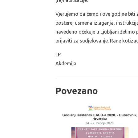
(re)habilitacije.
Vjerujemo da ćemo i ove godine biti z
postere, usmena izlaganja, instrukcij
navedeno očekuje u Ljubljani želimo p
prijaviti za sudjelovanje. Rane kotizaci
LP
Akdemija
Povezano