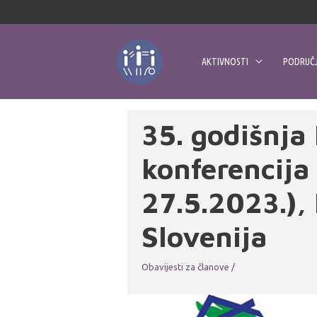
Skip
to
content
AKTIVNOSTI
PODRUČJ
35. godišnja
konferencija 
27.5.2023.),
Slovenija
Obavijesti za članove
/