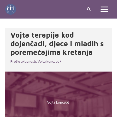
Skip
Search
to
Main
content
Menu
Vojta terapija kod
dojenčadi, djece i mladih s
poremećajima kretanja
Prošle aktivnosti
,
Vojta koncept
/