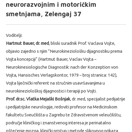
neurorazvojnim i motoričkim
smetnjama, Zelengaj 37
Voditelji:
Hartmut Bauer, dr. med
, bliski suradnik Prof. Vaclava Vojte,
objavio zajedno s njim ”Neurokineziološku dijagnostiku prema
Vojta koncepciji“ (Hartmut Bauer, Vaclav Vojta –
Neurokinesiologische Diagnostik: nach der Konzeption von
Vojta, Hansisches Verlagskontor, 1979 – broj stranica: 142),
Vojta liječnički referent na stručnim usavršavanjima u
neurokineziološkoj dijagnostici i terapiji po Vojti.
Prof. dr.sc. Vlatka Mejaški Bošnjak
, dr. med, specijalist pedijatrije
i pedijatrijske neurologije, redoviti profesor na Medicinskom
fakultetu Sveučilišta u Zagrebu te Zdravstvenom veleučilištu,
područje kliničkog i znanstvenog interesa je perinatalno
oštećenje mozga, klinički pristup i metode slikovnog prikaza