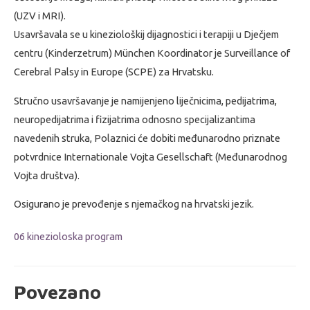
(UZV i MRI).
Usavršavala se u kineziološkij dijagnostici i terapiji u Dječjem
centru (Kinderzetrum) München Koordinator je Surveillance of
Cerebral Palsy in Europe (SCPE) za Hrvatsku.
Stručno usavršavanje je namijenjeno liječnicima, pedijatrima,
neuropedijatrima i fizijatrima odnosno specijalizantima
navedenih struka, Polaznici će dobiti međunarodno priznate
potvrdnice Internationale Vojta Gesellschaft (Međunarodnog
Vojta društva).
Osigurano je prevođenje s njemačkog na hrvatski jezik.
06 kinezioloska program
Povezano