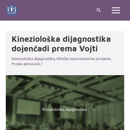
Skip
Search
to
Main
content
Menu
Kineziološka dijagnostika
dojenčadi prema Vojti
Kineziološka dijagnostika
,
Kliničke neuromotorne procjene
,
Prošle aktivnosti
/