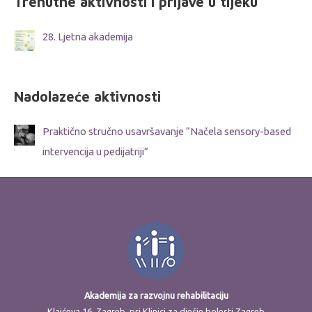
Trenutne aktivnosti i prijave u tijeku
28. Ljetna akademija
Nadolazeće aktivnosti
Praktično stručno usavršavanje “Načela sensory-based
intervencija u pedijatriji”
Akademija za razvojnu rehabilitaciju
Klaićeva 16, Zagreb, pri Klinici za dječje bolesti Zagreb