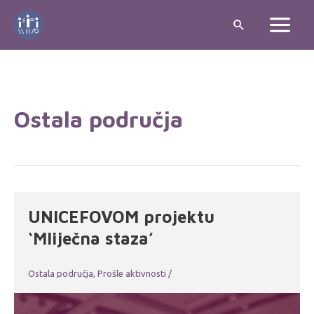
Skip
Search
to
Main
content
Menu
Ostala područja
UNICEFOVOM projektu
‘Mliječna staza’
Ostala područja
,
Prošle aktivnosti
/