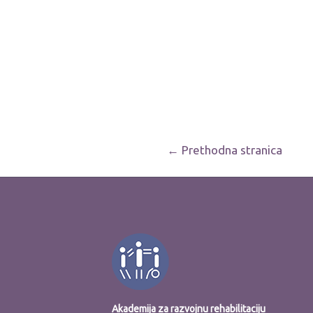
Navigacija
←
Prethodna stranica
objava
Akademija za razvojnu rehabilitaciju