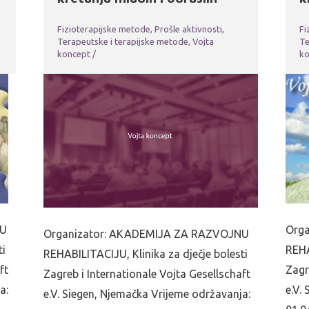
Fizioterapijske metode
,
Prošle aktivnosti
,
Fi
Terapeutske i terapijske metode
,
Vojta
Te
koncept
/
ko
NU
Org
Organizator: AKADEMIJA ZA RAZVOJNU
ti
REHA
REHABILITACIJU, Klinika za dječje bolesti
ft
Zagr
Zagreb i Internationale Vojta Gesellschaft
a:
e.V.
e.V. Siegen, Njemačka Vrijeme održavanja: