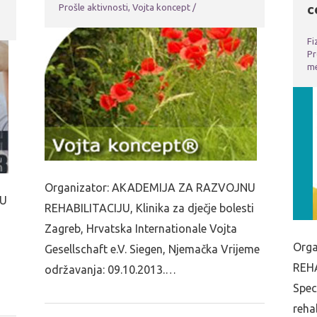
c
Prošle aktivnosti
,
Vojta koncept
/
Fi
Pr
m
Organizator: AKADEMIJA ZA RAZVOJNU
NU
REHABILITACIJU, Klinika za dječje bolesti
Zagreb, Hrvatska Internationale Vojta
Org
Gesellschaft e.V. Siegen, Njemačka Vrijeme
REHA
održavanja: 09.10.2013.…
Spec
reha