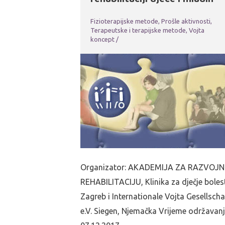
Fizioterapijske metode
,
Prošle aktivnosti
,
Terapeutske i terapijske metode
,
Vojta
koncept
/
Organizator: AKADEMIJA ZA RAZVOJ
REHABILITACIJU, Klinika za dječje boles
Zagreb i Internationale Vojta Gesellscha
e.V. Siegen, Njemačka Vrijeme održavanj