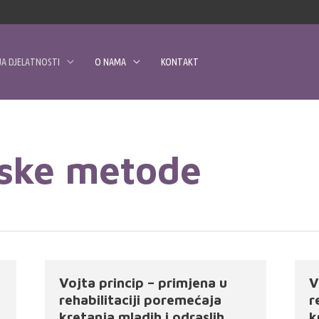
A DJELATNOSTI
O NAMA
KONTAKT
jske metode
a
Vojta princip – primjena u
V
rehabilitaciji poremećaja
r
kretanja mladih i odraslih
k