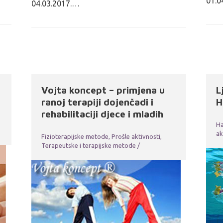
01.0
04.03.2017.…
Vojta koncept – primjena u
L
ranoj terapiji dojenčadi i
H
rehabilitaciji djece i mladih
Ha
ak
Fizioterapijske metode
,
Prošle aktivnosti
,
Terapeutske i terapijske metode
/