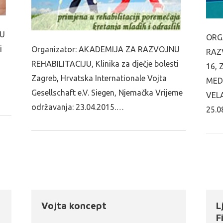
NU
ORG
i
Organizator: AKADEMIJA ZA RAZVOJNU
RAZ
REHABILITACIJU, Klinika za dječje bolesti
16, 
Zagreb, Hrvatska Internationale Vojta
MED
Gesellschaft e.V. Siegen, Njemačka Vrijeme
VEL
održavanja: 23.04.2015.…
25.0
Vojta koncept
L
F