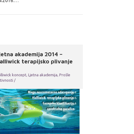
4.2016.…
jetna akademija 2014 –
alliwick terapijsko plivanje
lliwick koncept
,
Ljetna akademija
,
Prošle
tivnosti
/