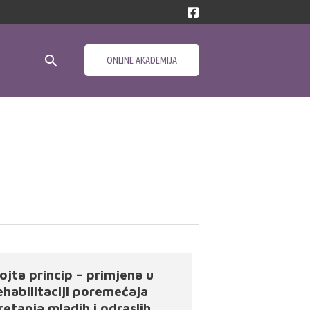
Search
ONLINE AKADEMIJA
ojta princip – primjena u
ehabilitaciji poremećaja
retanja mladih i odraslih