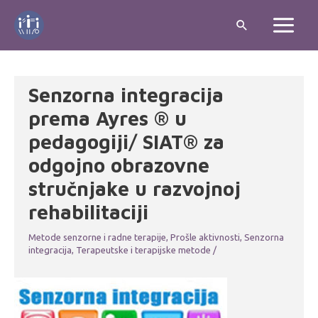
Skip
Search
to
Main
content
Menu
Senzorna integracija
prema Ayres ® u
pedagogiji/ SIAT® za
odgojno obrazovne
stručnjake u razvojnoj
rehabilitaciji
Metode senzorne i radne terapije
,
Prošle aktivnosti
,
Senzorna
integracija
,
Terapeutske i terapijske metode
/