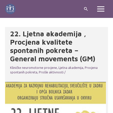
Skip
Search
to
Main
content
Menu
22. Ljetna akademija ,
Procjena kvalitete
spontanih pokreta –
General movements (GM)
Kliničke neuromotorne procjene
,
Ljetna akademija
,
Procjena
spontanih pokreta
,
Prošle aktivnosti
/