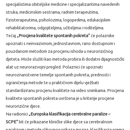
specijalistima obiteljske medicine i specijalizantima navedenih
struka, medicinskim sestrama, radnim terapeutima,
fizioterapeutima, psiholozima, logopedima, edukacijskim
rehabilitatorima, odgojiteljima, učiteljima i roditeljima.
Tečaj
„Procjena kvalitete spontanih pokreta“
će polaznike
upoznati s neinvazivnom, jednostavnom, rano dostupnom i
pouzdanom metodom za procjenu ishoda u neurorizičnog
djeteta. Može služiti kao metoda probira ili dodatni dijagnostički
alat uz neurorazvojni pregled. Polaznici će upoznati
neuroznanstvene temelje spontanih pokreta, prednosti i
ograničenja metode te u praktičnom dijelu vježbati
standardiziranu procjenu kvalitete na video snimkama. Procjena
kvalitete spontanih pokreta uvrštena je u kriterije procjene
neurorizične djece.
Na radionici
„Europska klasifikacija cerebralne paralize –
SCPE“
bit će prikazane kliničke slike djece sa cerebralnom
paralizom i metode slikovnog prikaza mozga, klasifikacija prema